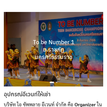
Skip
to
content
To be Number 1
ม.ราชภัฏ
นครศรีธรรมราช
อุปกรณ์อีเวนท์ให้เช่า
บริษัท ไอ ซัพพลาย อีเวนท์ จำกัด คือ
Organizer
ใน