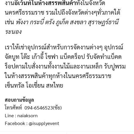
งาน
อีเว้นท์ในห้างสรรพสินค้า
ทั้งในจังหวัด
นครศรีธรรมราช รวมไปถึงจังหวัดต่างๆทั่วภาคใต้
เช่น
พังงา กระบี่ ตรัง ภูเก็ต สงขลา สุราษฏร์ธานี
ระนอง
เราให้เช่าอุปกรณ์สำหรับการจัดงานต่างๆ อุปกรณ์
จัดบูท โต๊ะ เก้าอี้ โซฟา แบ็คดร็อป รับจัดทำแบ็คด
ร็อปตามใบสั่งงานทั้งงานไม้และงานเหล็ก รับปูพรม
ในห้างสรรพสินค้าทุกห้างในนครศรีธรรมราช
เซ็นทรัล โอเชี่ยน สหไทย
สอบถามข้อมูล
โทรศัพท์ 094-6546523(ชัย)
Line : naiaksorn
Facebook : @isupplyevent